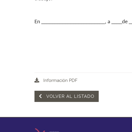
En ________________________, a ____de 
Información PDF
VOLVER AL LISTADO