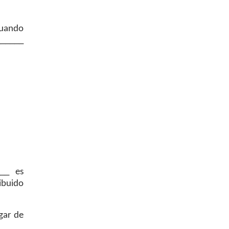
tuando
_____
__ es
ibuido
ugar de