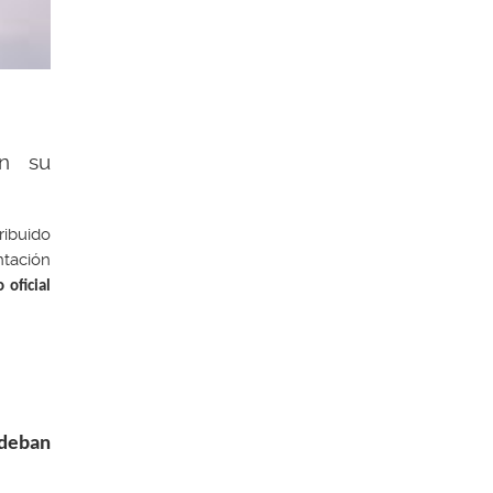
en su
ribuido
ntación
oficial
 deban