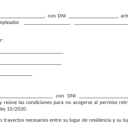
_________________, con DNI ___________________, ac
pleador __________________ _____________________
r:
__________________________
_________________________
______________
_____________________ con DNI ___________________
 reúne las condiciones para no acogerse al permiso retr
-ley 10/2020.
os trayectos necesarios entre su lugar de residencia y su l