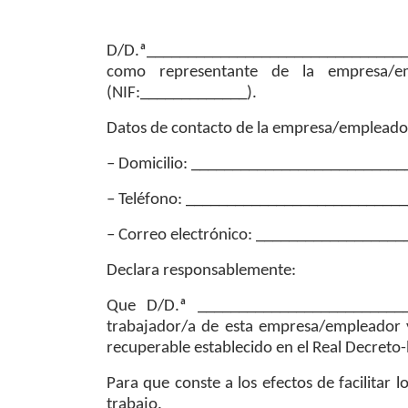
D/D.ª________________________________
como representante de la empresa/em
(NIF:_____________).
Datos de contacto de la empresa/empleado
– Domicilio: _________________________
– Teléfono: __________________________
– Correo electrónico: _________________
Declara responsablemente:
Que D/D.ª _________________________
trabajador/a de esta empresa/empleador y
recuperable establecido en el Real Decreto
Para que conste a los efectos de facilitar l
trabajo.