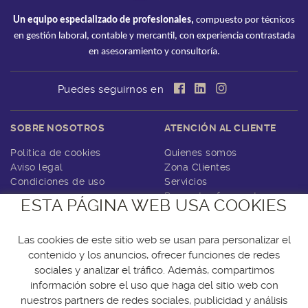
Un equipo especializado de profesionales,
compuesto por técnicos
en gestión laboral, contable y mercantil, con experiencia contrastada
en asesoramiento y consultoría.
Puedes seguirnos en
SOBRE NOSOTROS
ATENCIÓN AL CLIENTE
Política de cookies
Quienes somos
Aviso legal
Zona Clientes
Condiciones de uso
Servicios
Preguntas frecuentes
ESTA PÁGINA WEB USA COOKIES
Contacto
Las cookies de este sitio web se usan para personalizar el
contenido y los anuncios, ofrecer funciones de redes
sociales y analizar el tráfico. Además, compartimos
C/Puentedey, 25
información sobre el uso que haga del sitio web con
28051 Madrid
nuestros partners de redes sociales, publicidad y análisis