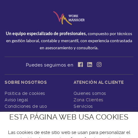
Un equipo especializado de profesionales,
compuesto por técnicos
en gestión laboral, contable y mercantil, con experiencia contrastada
en asesoramiento y consultoría.
Puedes seguirnos en
SOBRE NOSOTROS
ATENCIÓN AL CLIENTE
Política de cookies
Quienes somos
Aviso legal
Zona Clientes
Condiciones de uso
Servicios
Preguntas frecuentes
ESTA PÁGINA WEB USA COOKIES
Contacto
Las cookies de este sitio web se usan para personalizar el