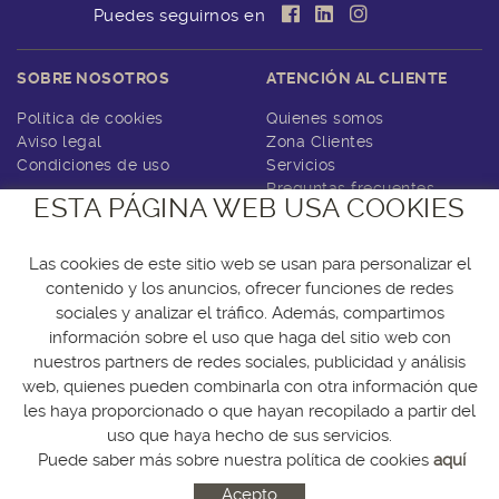
Puedes seguirnos en
SOBRE NOSOTROS
ATENCIÓN AL CLIENTE
Política de cookies
Quienes somos
Aviso legal
Zona Clientes
Condiciones de uso
Servicios
Preguntas frecuentes
ESTA PÁGINA WEB USA COOKIES
Contacto
Las cookies de este sitio web se usan para personalizar el
contenido y los anuncios, ofrecer funciones de redes
C/Puentedey, 25
sociales y analizar el tráfico. Además, compartimos
28051 Madrid
información sobre el uso que haga del sitio web con
nuestros partners de redes sociales, publicidad y análisis
914945151 646680411
web, quienes pueden combinarla con otra información que
info@workmanager.es
les haya proporcionado o que hayan recopilado a partir del
uso que haya hecho de sus servicios.
Puede saber más sobre nuestra política de cookies
aquí
Distribuido por:
CENTRO DE CÁLCULO DE TOMELLOSO
Acepto